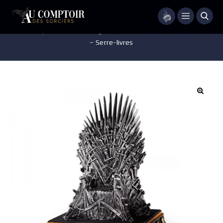
Menu
Accueil
/
Pop-culture
/
Le Seigneur des Anneaux
/
Le Trône de Fer
– Serre-livres