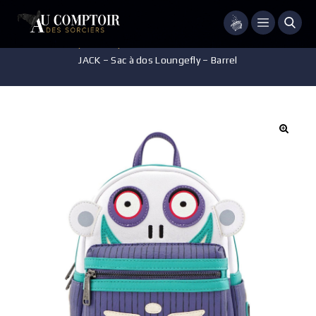
Menu
Accueil
/
Disney
/
Maroquinerie
/
L’ÉTRANGE NOËL DE MONSIEUR
JACK – Sac à dos Loungefly – Barrel