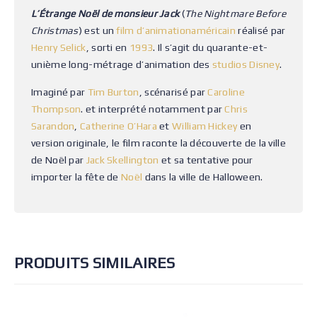
L’Étrange Noël de monsieur Jack
(
The Nightmare Before
Christmas
) est un
film d’animation
américain
réalisé par
Henry Selick
, sorti en
1993
. Il s’agit du quarante-et-
unième long-métrage d’animation des
studios Disney
.
Imaginé par
Tim Burton
, scénarisé par
Caroline
Thompson
. et interprété notamment par
Chris
Sarandon
,
Catherine O’Hara
et
William Hickey
en
version originale, le film raconte la découverte de la ville
de Noël par
Jack Skellington
et sa tentative pour
importer la fête de
Noël
dans la ville de Halloween.
PRODUITS SIMILAIRES