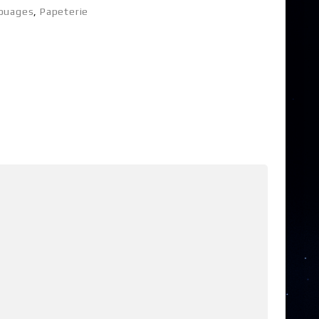
touages
,
Papeterie