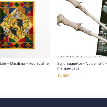
tale – Minalima – Poufsouffle
Stylo Baguette – Voldemort –
marque-page
14.90
€