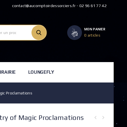
contact@aucomptoirdessorciers.fr - 02 96 61 77 42
MON PANIER
0 articles
BRAIRIE
LOUNGEFLY
gic Proclamations
try of Magic Proclamations