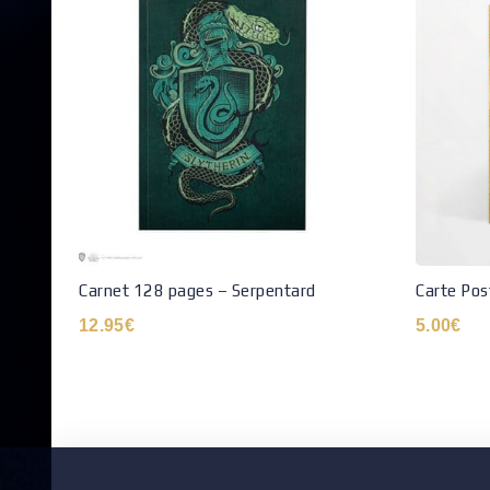
Carnet 128 pages – Serpentard
Carte Pos
12.95
€
5.00
€