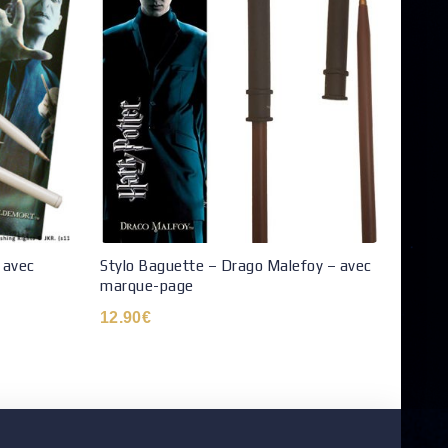
 avec
Stylo Baguette – Drago Malefoy – avec
Aiman
marque-page
9.90
12.90
€