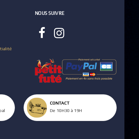
NOUS SUIVRE
tialité
CONTACT
pal
De 10H30 à 19H