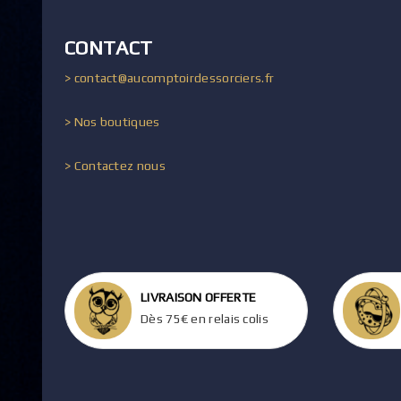
CONTACT
> contact@aucomptoirdessorciers.fr
> Nos boutiques
> Contactez nous
LIVRAISON OFFERTE
Dès 75€ en relais colis