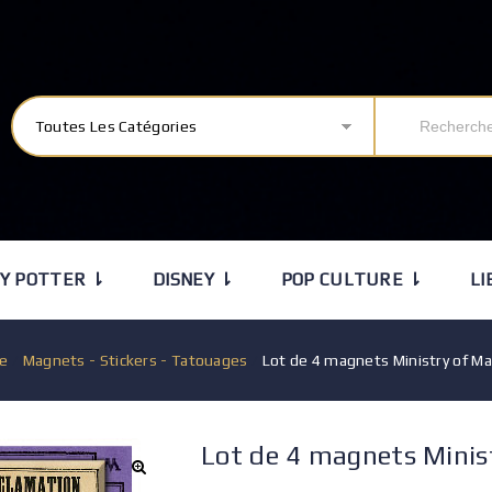
Toutes Les Catégories
Y POTTER ⇂
DISNEY ⇂
POP CULTURE ⇂
LI
ie
/
Magnets - Stickers - Tatouages
/
Lot de 4 magnets Ministry of Ma
Lot de 4 magnets Minis