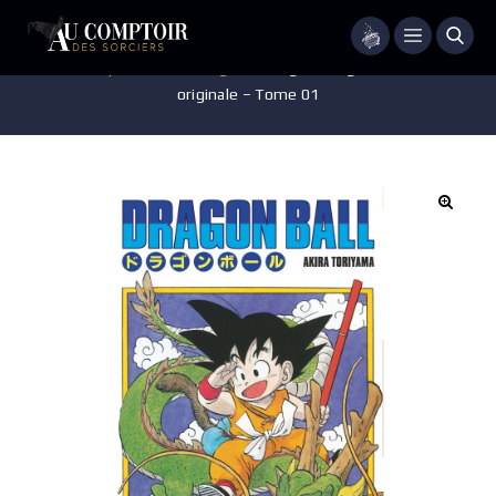
Menu
Accueil
/
Pop-culture
/
Mangas
/
Manga – Dragon Ball – édition
originale – Tome 01