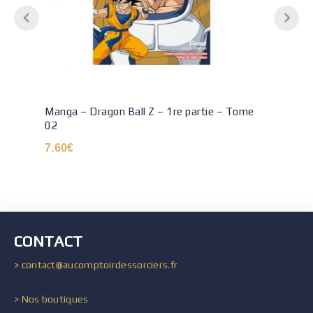
Manga – Dragon Ball Z – 1re partie – Tome
02
7.60
€
CONTACT
> contact@aucomptoirdessorciers.fr
> Nos boutiques