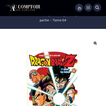
Menu
Accueil
/
Pop-culture
/
Mangas
/
Manga – Dragon Ball Z – 1re
partie – Tome 04