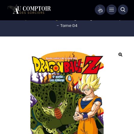
Menu
Accueil
/
Pop-culture
/
Mangas
/
Manga – Dragon Ball Z – 4e partie
– Tome 04