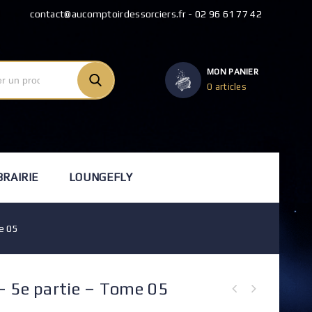
contact@aucomptoirdessorciers.fr - 02 96 61 77 42
MON PANIER
0 articles
BRAIRIE
LOUNGEFLY
e 05
– 5e partie – Tome 05