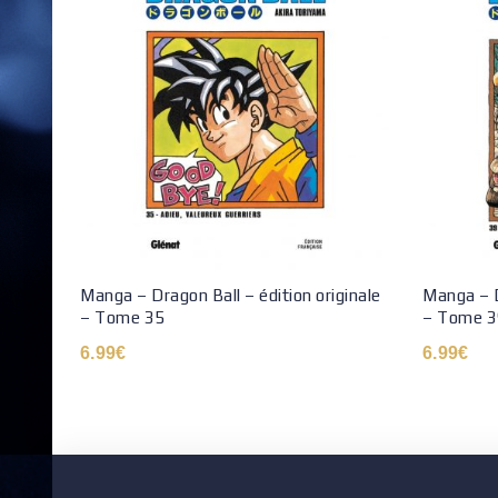
Manga – Dragon Ball – édition originale
Manga – D
– Tome 35
– Tome 3
6.99
€
6.99
€