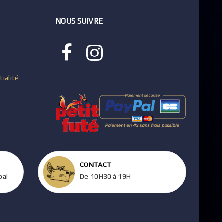
NOUS SUIVRE
tialité
CONTACT
pal
De 10H30 à 19H