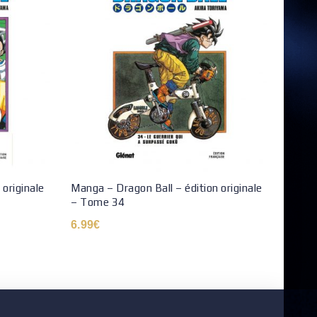
 originale
Manga – Dragon Ball – édition originale
Manga
– Tome 34
6.99
6.99
€