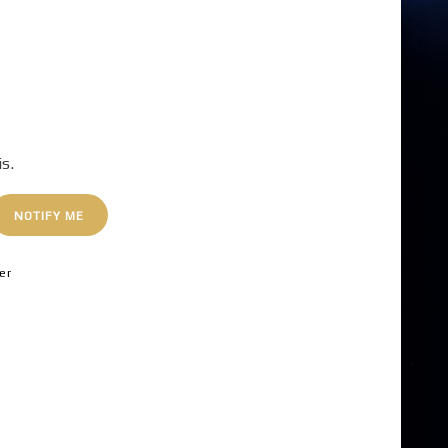
is.
NOTIFY ME
er