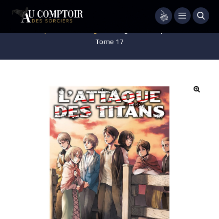
Menu
Accueil
/
Pop-culture
/
Mangas
/
Manga – L’Attaque des Titans –
Tome 17