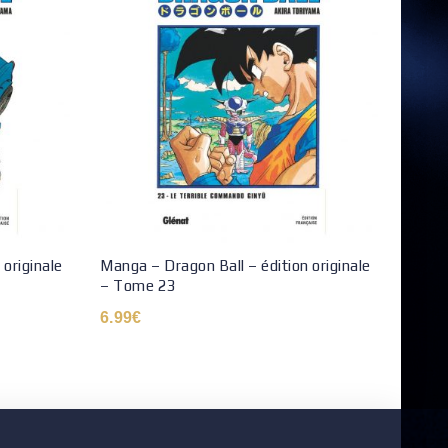
 originale
Manga – Dragon Ball – édition originale
Manga
– Tome 23
6.90
6.99
€