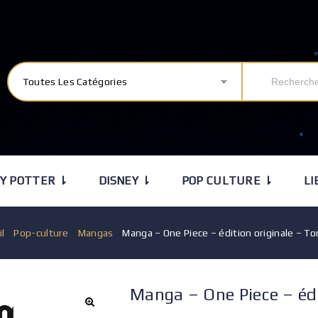
Toutes Les Catégories
Y POTTER ⇂
DISNEY ⇂
POP CULTURE ⇂
LI
il
/
Pop-culture
/
Mangas
/
Manga – One Piece – édition originale – T
Manga – One Piece – éd