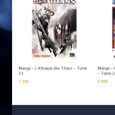
Manga – L’Attaque des Titans – Tome
Manga – D
33
– Tome 2
7.20
€
6.99
€