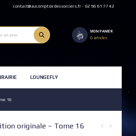
contact@aucomptoirdessorciers.fr - 02 96 61 77 42
MON PANIER
0 articles
BRAIRIE
LOUNGEFLY
ome 16
ition originale – Tome 16