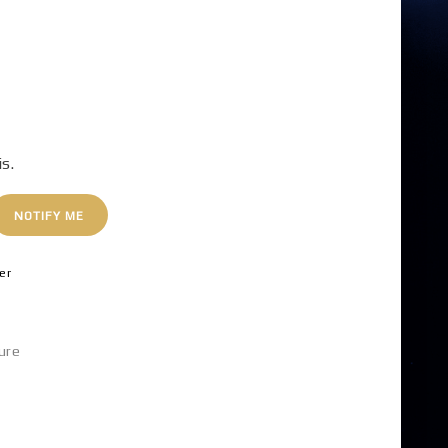
is.
NOTIFY ME
er
ure