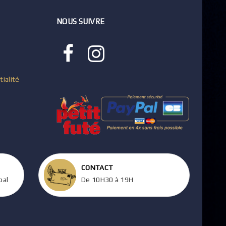
NOUS SUIVRE
tialité
CONTACT
pal
De 10H30 à 19H