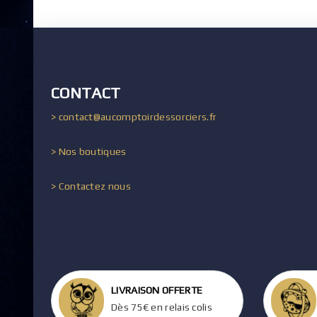
CONTACT
> contact@aucomptoirdessorciers.fr
> Nos boutiques
> Contactez nous
LIVRAISON OFFERTE
Dès 75€ en relais colis