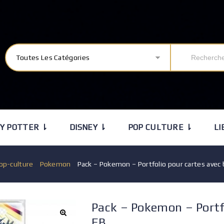
Toutes Les Catégories
Y POTTER ⇂
DISNEY ⇂
POP CULTURE ⇂
LI
op-culture
/
Pokemon
/
Pack – Pokemon – Portfolio pour cartes avec
Pack – Pokemon – Portfo
EB