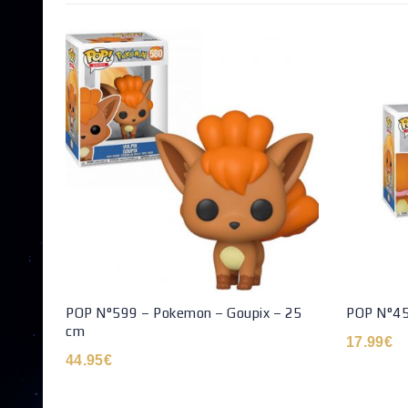
POP N°599 – Pokemon – Goupix – 25
POP N°45
cm
17.99
€
44.95
€