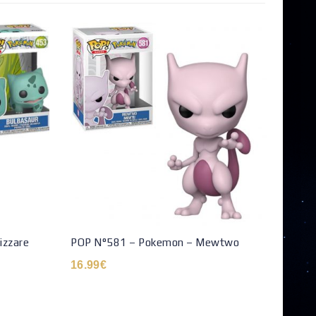
izzare
POP N°581 – Pokemon – Mewtwo
Deck
ou Me
16.99
€
24.9