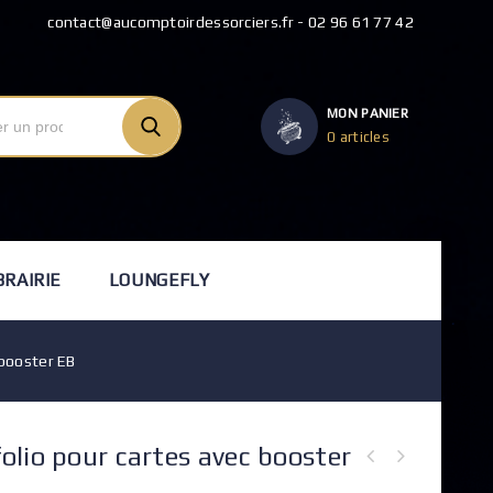
contact@aucomptoirdessorciers.fr - 02 96 61 77 42
MON PANIER
0 articles
BRAIRIE
LOUNGEFLY
 booster EB
lio pour cartes avec booster