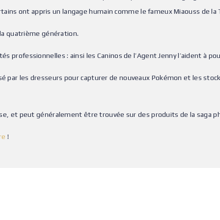
rtains ont appris un langage humain comme le fameux Miaouss de la
la quatrième génération.
és professionnelles : ainsi les Caninos de l’Agent Jenny l’aident à pou
lisé par les dresseurs pour capturer de nouveaux Pokémon et les stock
chise, et peut généralement être trouvée sur des produits de la saga
ure
!