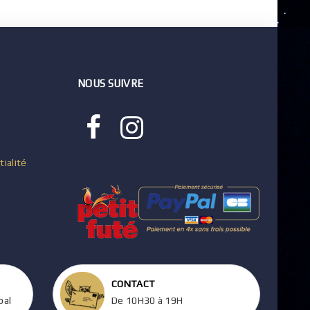
NOUS SUIVRE
tialité
CONTACT
pal
De 10H30 à 19H