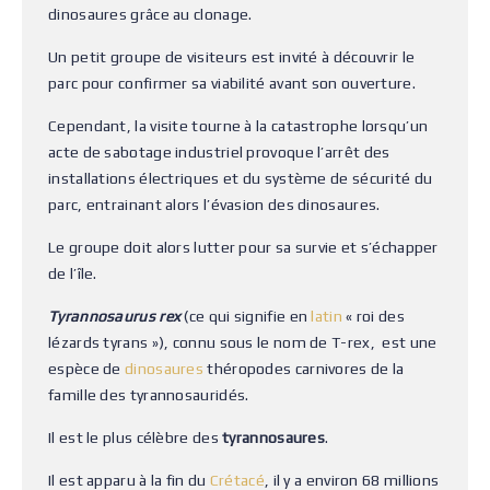
dinosaures grâce au clonage.
Un petit groupe de visiteurs est invité à découvrir le
parc pour confirmer sa viabilité avant son ouverture.
Cependant, la visite tourne à la catastrophe lorsqu’un
acte de sabotage industriel provoque l’arrêt des
installations électriques et du système de sécurité du
parc, entrainant alors l’évasion des dinosaures.
Le groupe doit alors lutter pour sa survie et s’échapper
de l’île.
Tyrannosaurus rex
(ce qui signifie en
latin
« roi des
lézards tyrans »), connu sous le nom de T-rex, est une
espèce de
dinosaures
théropodes carnivores de la
famille des tyrannosauridés.
Il est le plus célèbre des
tyrannosaures
.
Il est apparu à la fin du
Crétacé
, il y a environ 68 millions