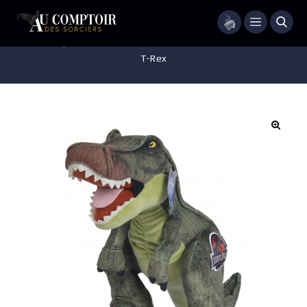
Menu
Accueil
/
Pop-culture
/
Jurassic World
/
Peluche – Jurassic Park –
T-Rex