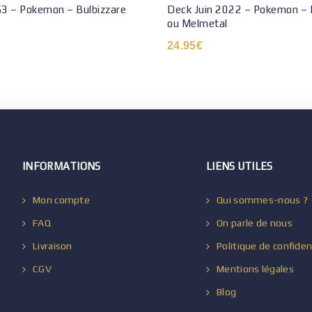
3 – Pokemon – Bulbizzare
Deck Juin 2022 – Pokemon 
ou Melmetal
24.95
€
INFORMATIONS
LIENS UTILES
Mon compte
Qui sommes-nous ?
FAQ
On parle de nous
Livraison
Politique de confiden
CGV
Mentions légales
Blog