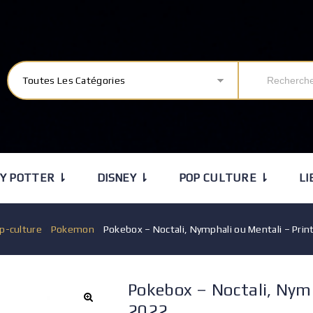
Toutes Les Catégories
Y POTTER ⇂
DISNEY ⇂
POP CULTURE ⇂
LI
p-culture
/
Pokemon
/
Pokebox – Noctali, Nymphali ou Mentali – Pr
Pokebox – Noctali, Nym
2022