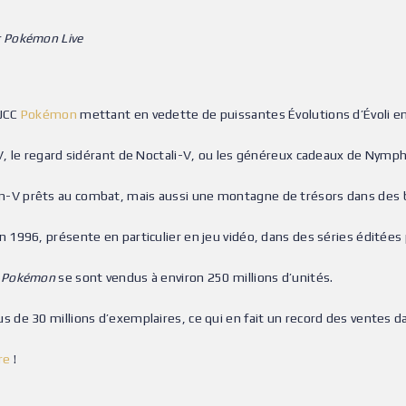
r Pokémon Live
 JCC
Pokémon
mettant en vedette de puissantes Évolutions d’Évoli 
, le regard sidérant de Noctali-V, ou les généreux cadeaux de Nymph
-V prêts au combat, mais aussi une montagne de trésors dans des
en 1996, présente en particulier en jeu vidéo, dans des séries éditées
x
Pokémon
se sont vendus à environ 250 millions d’unités.
s de 30 millions d’exemplaires, ce qui en fait un record des ventes dan
ure
!