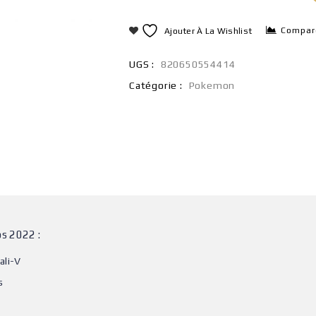
Compar
Ajouter À La Wishlist
UGS :
820650554414
Catégorie :
Pokemon
ps 2022 :
ali-V
s