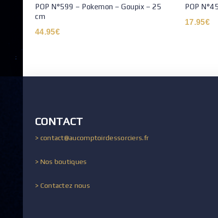
POP N°599 – Pokemon – Goupix – 25
POP N°45
cm
17.95
€
44.95
€
CONTACT
> contact@aucomptoirdessorciers.fr
> Nos boutiques
> Contactez nous