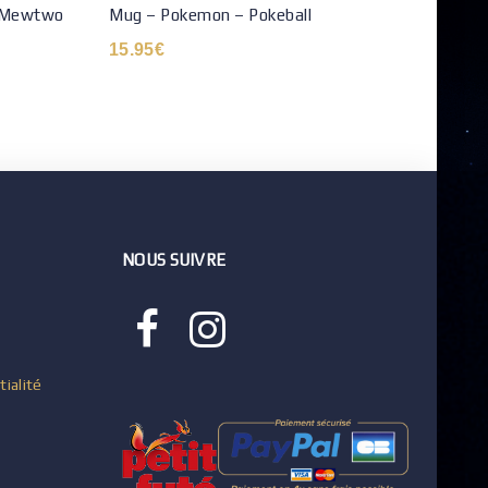
– Mewtwo
Mug – Pokemon – Pokeball
POP 
15.95
€
17.9
NOUS SUIVRE
tialité