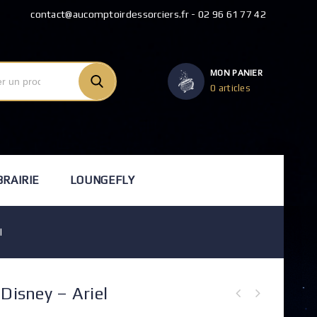
contact@aucomptoirdessorciers.fr - 02 96 61 77 42
MON PANIER
0 articles
BRAIRIE
LOUNGEFLY
l
Disney – Ariel