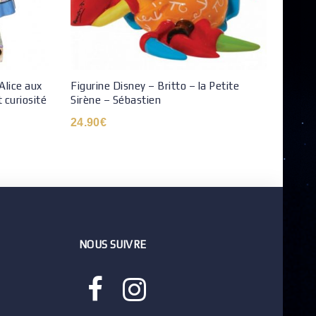
Alice aux
Figurine Disney – Britto – la Petite
POP N
 curiosité
Sirène – Sébastien
Éditi
24.90
€
48.9
NOUS SUIVRE