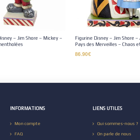
Disney – Jim Shore – Mickey –
Figurine Disney – Jim Shore – 
mentholées
Pays des Merveilles – Chaos et
86.90
€
INFORMATIONS
LIENS UTILES
Mon compte
Qui sommes-nous ?
FAQ
On parle de nous