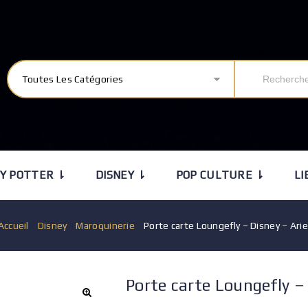
Toutes Les Catégories
Y POTTER ⇂
DISNEY ⇂
POP CULTURE ⇂
LI
Accueil
/
Disney
/
Maroquinerie
/
Porte carte Loungefly – Disney – Arie
Porte carte Loungefly – 