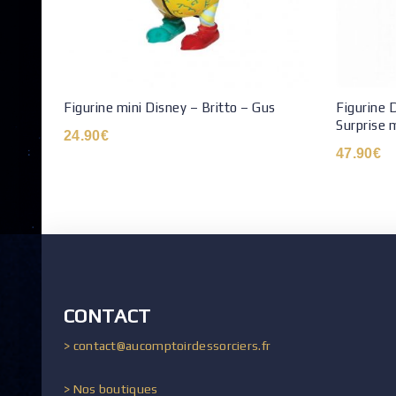
Figurine mini Disney – Britto – Gus
Figurine 
Surprise 
24.90
€
47.90
€
CONTACT
> contact@aucomptoirdessorciers.fr
> Nos boutiques