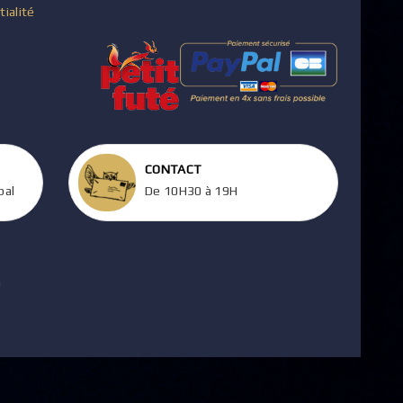
tialité
CONTACT
pal
De 10H30 à 19H
m