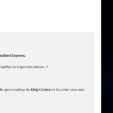
udlard Express.
lifier le trajet des élèves. 7
velle gare moldue de
King’s Cross
et d’y créer une voie