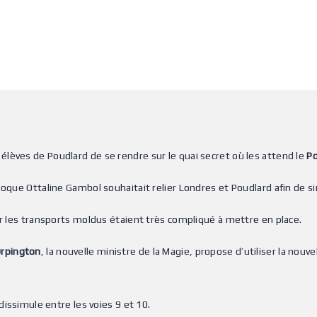
 élèves de Poudlard de se rendre sur le quai secret où les attend le
Po
oque Ottaline Gambol souhaitait relier Londres et Poudlard afin de simp
er les transports moldus étaient très compliqué à mettre en place.
Orpington
, la nouvelle ministre de la Magie, propose d’utiliser la nou
dissimule entre les voies 9 et 10.