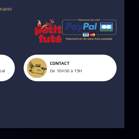
tialité
CONTACT
pal
De 10H30 à 19H
m