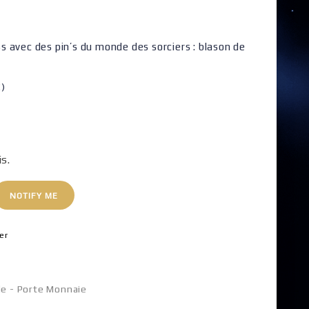
 avec des pin’s du monde des sorciers : blason de
!)
is.
NOTIFY ME
er
le - Porte Monnaie