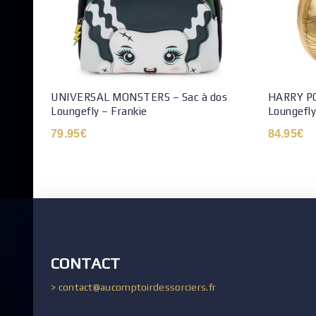
UNIVERSAL MONSTERS – Sac à dos
HARRY PO
Loungefly – Frankie
Loungefly 
79.95
€
84.95
€
CONTACT
> contact@aucomptoirdessorciers.fr