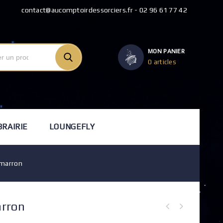
contact@aucomptoirdessorciers.fr - 02 96 61 77 42
MON PANIER
0 articles
BRAIRIE
LOUNGEFLY
 marron
arron