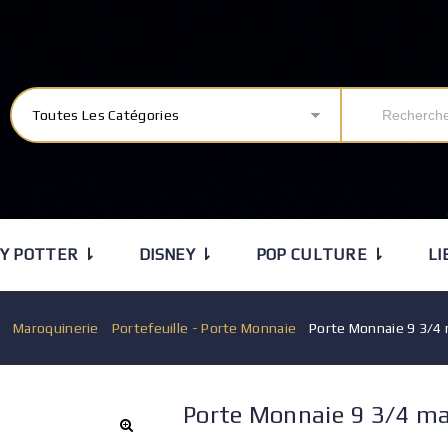
Toutes Les Catégories
Y POTTER ⇂
DISNEY ⇂
POP CULTURE ⇂
LI
l
/
Maroquinerie
/
Portefeuille - Porte Monnaie
/
Porte Monnaie 9 3/4
Porte Monnaie 9 3/4 m