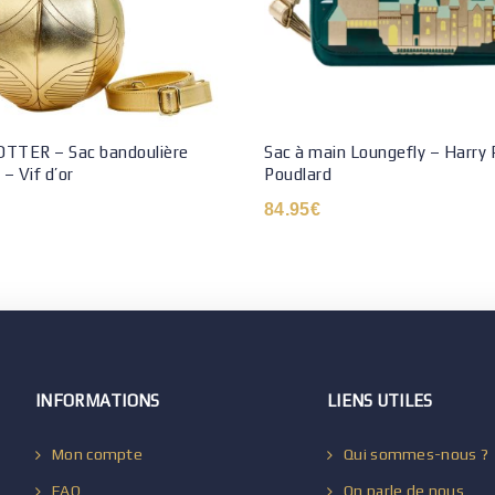
TTER – Sac bandoulière
Sac à main Loungefly – Harry 
– Vif d’or
Poudlard
84.95
€
INFORMATIONS
LIENS UTILES
Mon compte
Qui sommes-nous ?
FAQ
On parle de nous