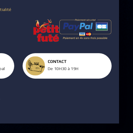
tialité
CONTACT
pal
De 10H30 à 19H
m