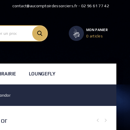
contact@aucomptoirdessorciers.fr - 02 96 61 77 42
MON PANIER
0 articles
BRAIRIE
LOUNGEFLY
fondor
dor