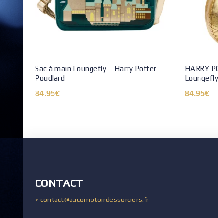
Sac à main Loungefly – Harry Potter –
HARRY PO
Poudlard
Loungefly 
84.95
€
84.95
€
CONTACT
> contact@aucomptoirdessorciers.fr