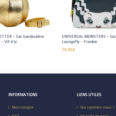
TTER – Sac bandoulière
UNIVERSAL MONSTERS – Sac 
– Vif d’or
Loungefly – Frankie
79.95
€
INFORMATIONS
LIENS UTILES
Mon compte
Qui sommes-nous ?
FAQ
On parle de nous