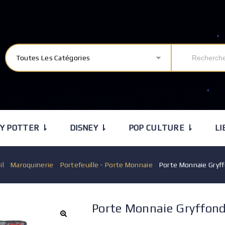
Toutes Les Catégories
Y POTTER ⇂
DISNEY ⇂
POP CULTURE ⇂
LI
il
/
Maroquinerie
/
Portefeuille - Porte Monnaie
/
Porte Monnaie Gryf
Porte Monnaie Gryffon