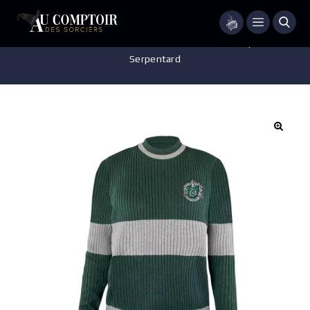
Menu
Accueil
/
Vêtements
/
Pull
/
Pull de Quidditch – Harry Potter –
Serpentard