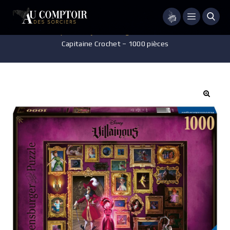
Menu
Accueil
/
Disney
/
Jeux - jouets - Figurines
/
Puzzle Villainous –
Capitaine Crochet – 1000 pièces