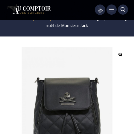
Menu
Accueil
/
Disney
/
Maroquinerie
/
Sac à dos Loungefly – L’étrange
noël de Monsieur Jack