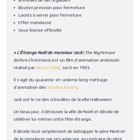
Bretelles de sac réglables
Bouton pression pour fermeture
Lacets à serrer pour fermeture
Effet matelassé
Sous licence officielle
« L’Étrange Noël de monsieur Jack
(
The Nightmare
Before Christmas
) est un film d’animation américain
réalisé par
Henry Selick
, sorti en 1993.
Il s’agit du quarante-et-unième long-métrage
d’animation des
studios Disney
.
Jack est le roi des citrouilles de la ville Halloween.
Un beau jour, il découvre la ville de Noël et décide de
célébrer lui-même cette fête étrange.
Il décide tout simplement de kidnapper le père Noël et
de le remplacer par ses amis qui, au contraire du père