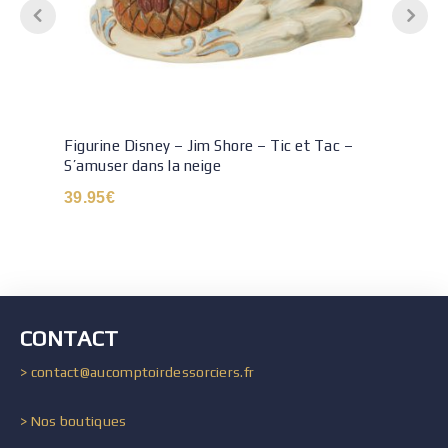
Figurine Disney – Jim Shore – Tic et Tac –
S’amuser dans la neige
39.95
€
CONTACT
> contact@aucomptoirdessorciers.fr
> Nos boutiques