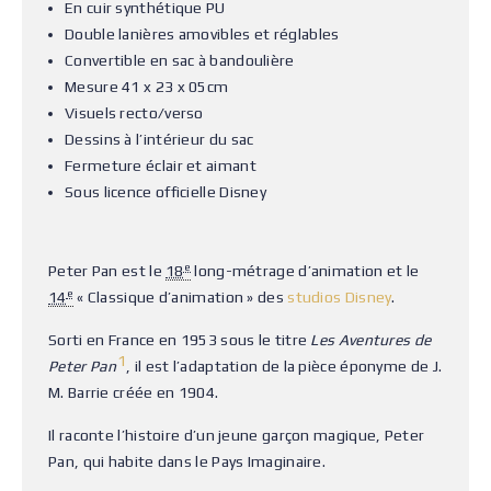
En cuir synthétique PU
Double lanières amovibles et réglables
Convertible en sac à bandoulière
Mesure 41 x 23 x 05cm
Visuels recto/verso
Dessins à l’intérieur du sac
Fermeture éclair et aimant
Sous licence officielle Disney
e
Peter Pan est le
18
long-métrage d’animation et le
e
14
« Classique d’animation » des
studios Disney
.
Sorti en France en 1953 sous le titre
Les Aventures de
1
Peter Pan
, il est l’adaptation de la pièce éponyme de J.
M. Barrie créée en 1904.
Il raconte l’histoire d’un jeune garçon magique, Peter
Pan, qui habite dans le Pays Imaginaire.