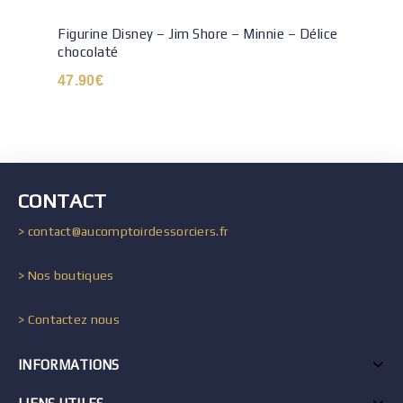
Figurine Disney – Jim Shore – Minnie – Délice
chocolaté
47.90
€
CONTACT
> contact@aucomptoirdessorciers.fr
> Nos boutiques
> Contactez nous
INFORMATIONS