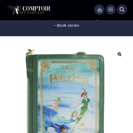
Menu
Accueil
/
Disney
/
Maroquinerie
/
Sac à dos Loungefly – Peter Pan
– Book series