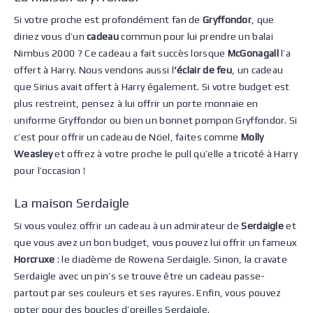
Si votre proche est profondément fan de
Gryffondor
, que
diriez vous d’un
cadeau
commun pour lui prendre un balai
Nimbus 2000 ? Ce cadeau a fait succès lorsque
McGonagall
l’a
offert à Harry. Nous vendons aussi l
‘éclair de feu
, un cadeau
que Sirius avait offert à Harry également. Si votre budget est
plus restreint, pensez à lui offrir un porte monnaie en
uniforme Gryffondor ou bien un bonnet pompon Gryffondor. Si
c’est pour offrir un cadeau de Nöel, faites comme
Molly
Weasley
et offrez à votre proche le pull qu’elle a tricoté à Harry
pour l’occasion !
La maison Serdaigle
Si vous voulez offrir un cadeau à un admirateur de
Serdaigle
et
que vous avez un bon budget, vous pouvez lui offrir un fameux
Horcruxe
: le diadème de Rowena Serdaigle. Sinon, la cravate
Serdaigle avec un pin’s se trouve être un cadeau passe-
partout par ses couleurs et ses rayures. Enfin, vous pouvez
opter pour des boucles d’oreilles Serdaigle.