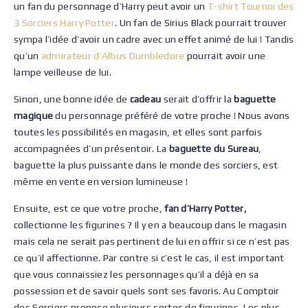
un fan du personnage d’Harry peut avoir un
T-shirt Tournoi des
3 Sorciers Harry Potter
. Un fan de Sirius Black pourrait trouver
sympa l’idée d’avoir un cadre avec un effet animé de lui ! Tandis
qu’un
admirateur d’Albus Dumbledore
pourrait avoir une
lampe veilleuse de lui.
Sinon, une bonne idée de
cadeau
serait d’offrir la
baguette
magique
du personnage préféré de votre proche ! Nous avons
toutes les possibilités en magasin, et elles sont parfois
accompagnées d’un présentoir. La
baguette du Sureau
,
baguette la plus puissante dans le monde des sorciers, est
même en vente en version lumineuse !
Ensuite, est ce que votre proche,
fan d’Harry Potter,
collectionne les figurines ? Il y en a beaucoup dans le magasin
mais cela ne serait pas pertinent de lui en offrir si ce n’est pas
ce qu’il affectionne. Par contre si c’est le cas, il est important
que vous connaissiez les personnages qu’il a déjà en sa
possession et de savoir quels sont ses favoris. Au Comptoir
des Sorciers propose plusieurs sortes de figurines. Les plus