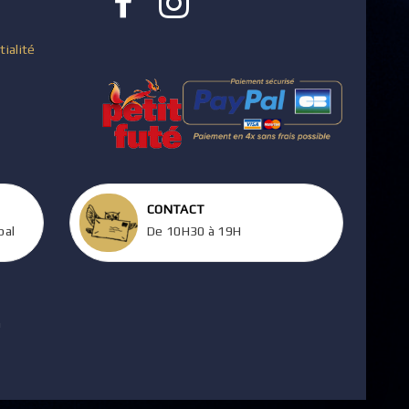
tialité
CONTACT
pal
De 10H30 à 19H
m