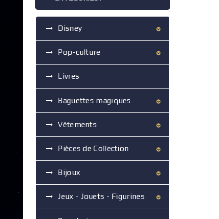
Disney
Pop-culture
Livres
Baguettes magiques
Vêtements
Pièces de Collection
Bijoux
Jeux - Jouets - Figurines