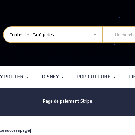
Toutes Les Catégories
Y POTTER ⇂
DISNEY ⇂
POP CULTURE ⇂
LI
Page de paiement Stripe
ipesuccesspage]