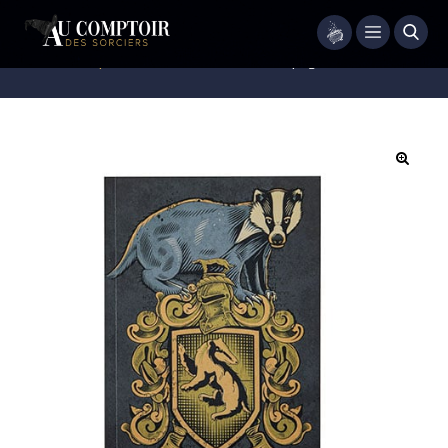
Menu
Accueil
/
Papeterie
/
Carnet
/
Carnet 128 pages – Poufsouffle