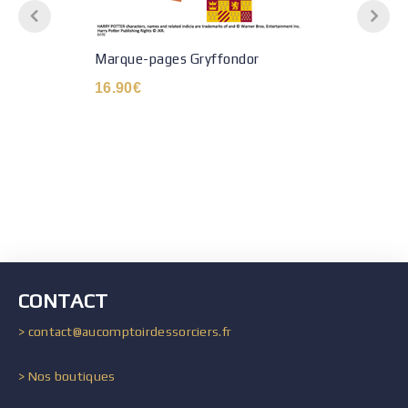
Marque-pages Gryffondor
16.90
€
CONTACT
> contact@aucomptoirdessorciers.fr
> Nos boutiques