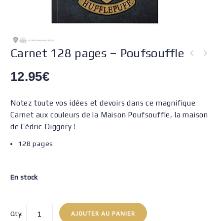
Carnet 128 pages – Poufsouffle
Set boucles d’oreilles - Chocogrenouille - Lunettes et éclair -
12.95
€
Retourneur de temps
Notez toute vos idées et devoirs dans ce magnifique
Carnet aux couleurs de la Maison Poufsouffle, la maison
de Cédric Diggory !
128 pages
En stock
Qty:
AJOUTER AU PANIER