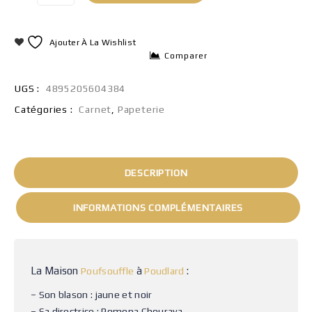
Ajouter À La Wishlist
Comparer
UGS :
4895205604384
Catégories :
Carnet
,
Papeterie
DESCRIPTION
INFORMATIONS COMPLÉMENTAIRES
La Maison
à
:
Poufsouffle
Poudlard
– Son blason : jaune et noir
– Sa directrice : Pomona Chourava