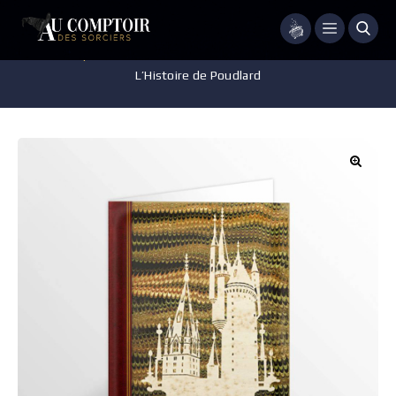
Menu
Accueil
/
Papeterie
/
Carte Postale
/
Carte Postale – Minalima –
L’Histoire de Poudlard