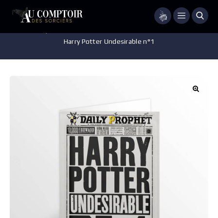
Menu
Accueil
/
Papeterie
/
Carte Postale
/
Carte Postale – Minalima –
Harry Potter Undesirable n°1