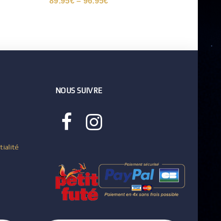
89.95
€
–
96.95
€
19.9
NOUS SUIVRE
tialité