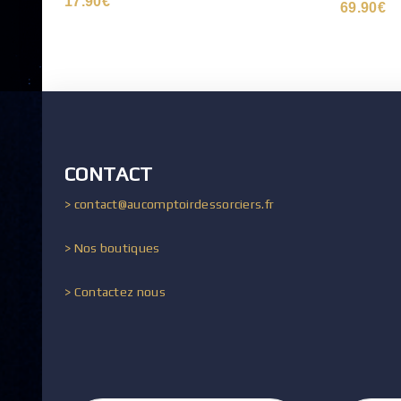
17.90
€
69.90
€
CONTACT
> contact@aucomptoirdessorciers.fr
> Nos boutiques
> Contactez nous