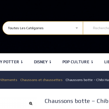
Toutes Les Catégories
Y POTTER ⇂
DISNEY ⇂
POP CULTURE ⇂
LI
Vêtements
/
Chaussons et chaussettes
/
Chaussons botte – Chibi Ha
Chaussons botte – Chibi