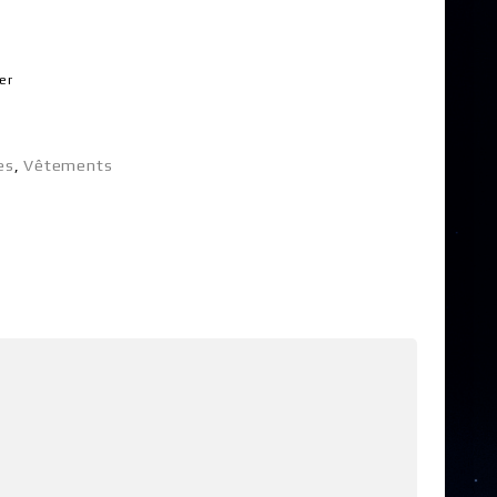
er
es
,
Vêtements