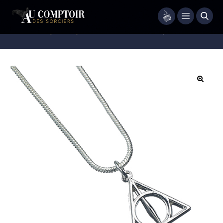
Menu
Accueil
/
Bijoux
/
Bijoux Fantaisie
/
Collier Relique de la Mort