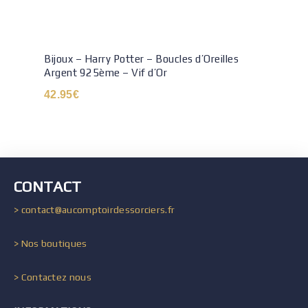
Bijoux – Harry Potter – Boucles d’Oreilles
Argent 925ème – Vif d’Or
42.95
€
CONTACT
> contact@aucomptoirdessorciers.fr
> Nos boutiques
> Contactez nous