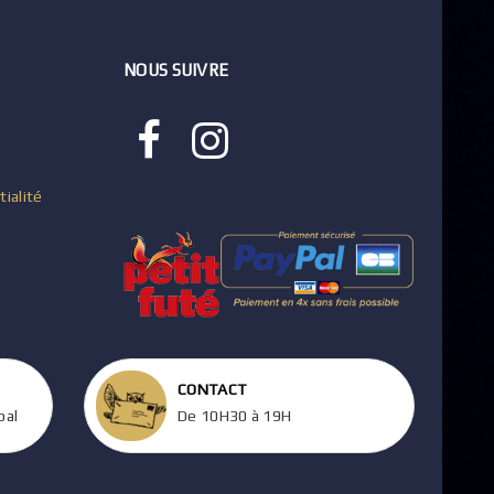
NOUS SUIVRE
tialité
CONTACT
pal
De 10H30 à 19H