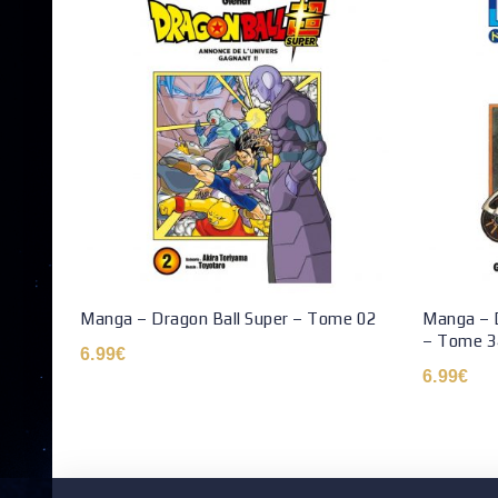
Manga – Dragon Ball Super – Tome 02
Manga – D
– Tome 3
6.99
€
6.99
€