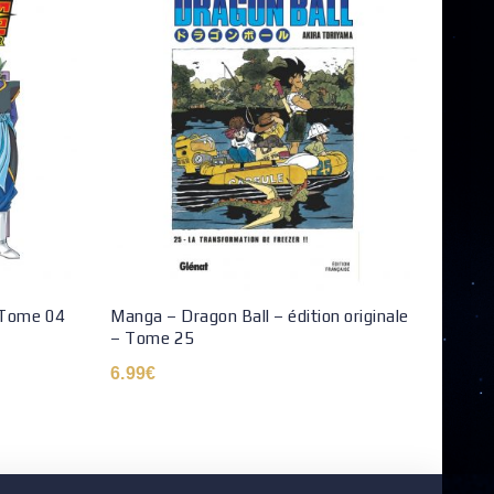
 Tome 04
Manga – Dragon Ball – édition originale
Manga
– Tome 25
– To
6.99
€
6.99