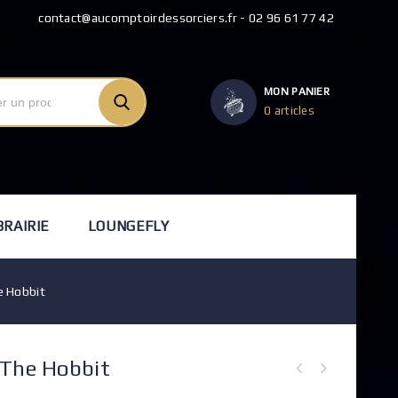
contact@aucomptoirdessorciers.fr - 02 96 61 77 42
MON PANIER
0 articles
BRAIRIE
LOUNGEFLY
e Hobbit
 The Hobbit