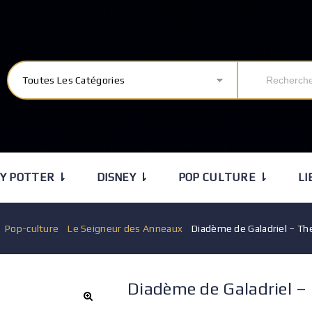
Toutes Les Catégories
Y POTTER ⇂
DISNEY ⇂
POP CULTURE ⇂
LI
/
Pop-culture
/
Le Seigneur des Anneaux
/
Diadème de Galadriel – Th
Diadème de Galadriel –