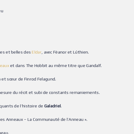
eu
es et belles des
Eldar
, avec Fëanor et Lúthien.
neaux
et dans The Hobbit au même titre que Gandalf.
fin et sœur de Finrod Felagund.
mesure du récit et subi de constants remaniements.
arquants de l’histoire de
Galadriel
.
r des Anneaux – La Communauté de l’Anneau ».
neau.