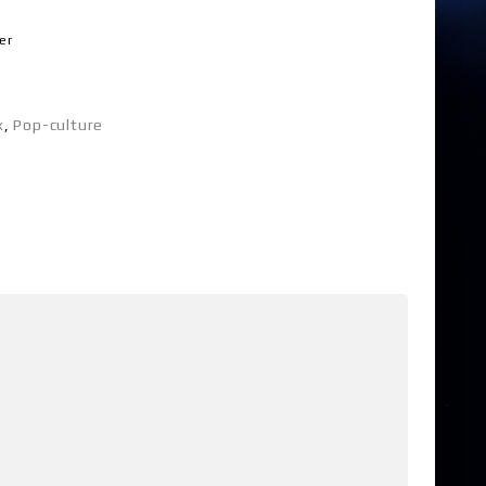
er
x
,
Pop-culture