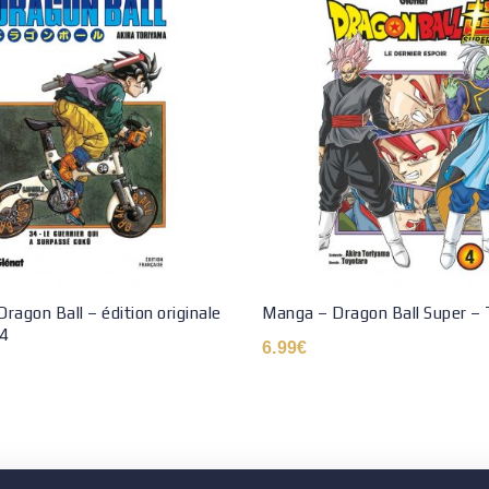
ragon Ball – édition originale
Manga – Dragon Ball Super –
4
6.99
€