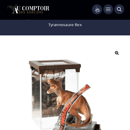
Menu
Accueil
/
Pop-culture
/
Jurassic World
/
Créature Jurassic Park –
Tyrannosaure Rex