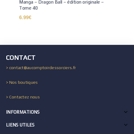
Manga – Dragon Ball – édition originale –
Tome 40
6.99
€
CONTACT
> contact@aucomptoirdessorciers.fr
> Nos boutiques
> Contactez nous
INFORMATIONS
LIENS UTILES