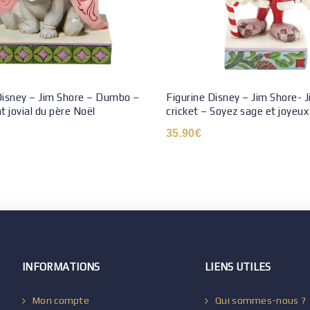
Disney – Jim Shore – Dumbo –
Figurine Disney – Jim Shore- J
t jovial du père Noël
cricket – Soyez sage et joyeux
35.90
€
INFORMATIONS
LIENS UTILES
Mon compte
Qui sommes-nous ?