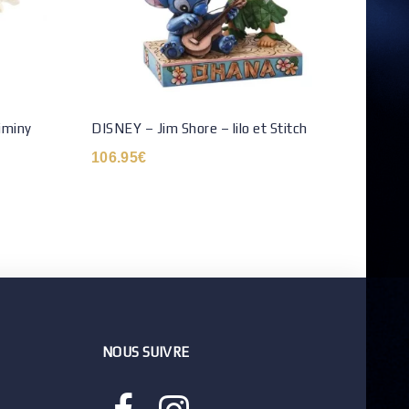
iminy
DISNEY – Jim Shore – lilo et Stitch
Figur
– S’a
106.95
€
39.9
NOUS SUIVRE