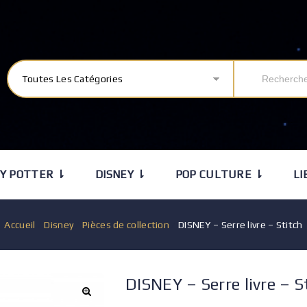
Toutes Les Catégories
Y POTTER ⇂
DISNEY ⇂
POP CULTURE ⇂
LI
Accueil
/
Disney
/
Pièces de collection
/
DISNEY – Serre livre – Stitch
DISNEY – Serre livre – S