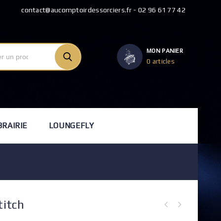
contact@aucomptoirdessorciers.fr - 02 96 61 77 42
MON PANIER
0 articles
BRAIRIE
LOUNGEFLY
titch