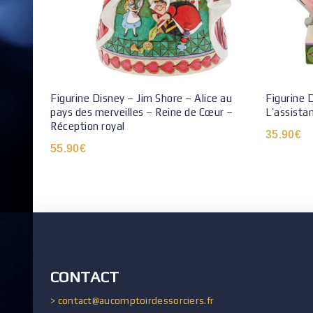
Figurine Disney – Jim Shore – Alice au
Figurine 
pays des merveilles – Reine de Cœur –
L’assistan
Réception royal
35.90
€
55.90
€
CONTACT
> contact@aucomptoirdessorciers.fr