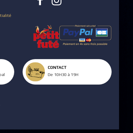
tialité
CONTACT
pal
De 10H30 à 19H
m