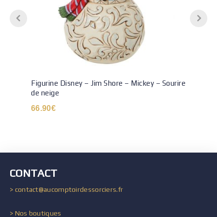
Figurine Disney – Jim Shore – Mickey – Sourire
de neige
66.90
€
CONTACT
> contact@aucomptoirdessorciers.fr
> Nos boutiques