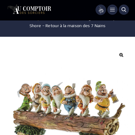
Menu
Accueil
/
Disney
/
Pièces de collection
/
Figurine Disney – Jim
Shore – Retour à la maison des 7 Nains