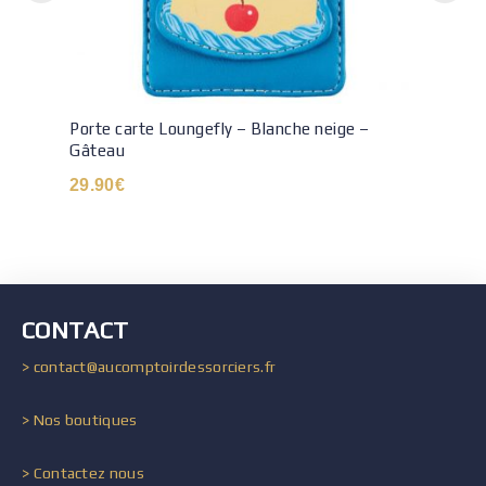
Porte carte Loungefly – Blanche neige –
Gâteau
29.90
€
CONTACT
> contact@aucomptoirdessorciers.fr
> Nos boutiques
> Contactez nous