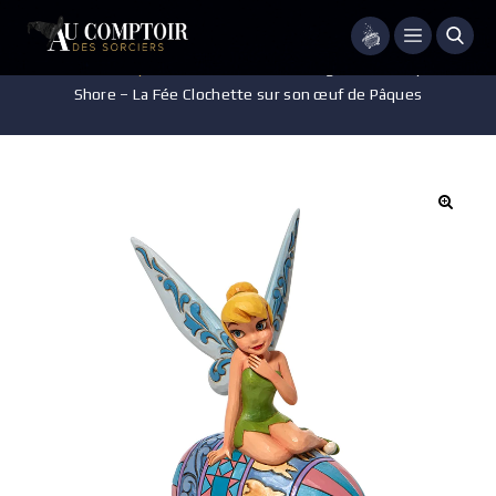
Menu
Accueil
/
Disney
/
Pièces de collection
/
Figurine Disney – Jim
Shore – La Fée Clochette sur son œuf de Pâques