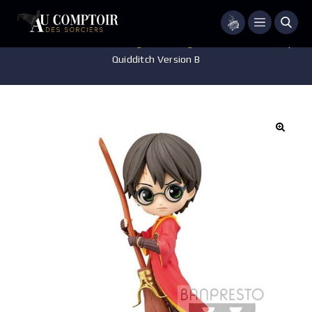
Menu
Accueil
/
Jeux - Jouets - Figurines
/
Figurine
/
Posket Q Harry
Quidditch Version B