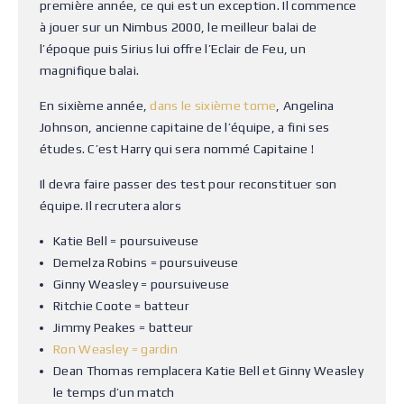
première année, ce qui est un exception. Il commence
à jouer sur un Nimbus 2000, le meilleur balai de
l’époque puis Sirius lui offre l’Eclair de Feu, un
magnifique balai.
En sixième année,
dans le sixième tome
, Angelina
Johnson, ancienne capitaine de l’équipe, a fini ses
études. C’est Harry qui sera nommé Capitaine !
Il devra faire passer des test pour reconstituer son
équipe. Il recrutera alors
Katie Bell = poursuiveuse
Demelza Robins = poursuiveuse
Ginny Weasley = poursuiveuse
Ritchie Coote = batteur
Jimmy Peakes = batteur
Ron Weasley = gardin
Dean Thomas remplacera Katie Bell et Ginny Weasley
le temps d’un match