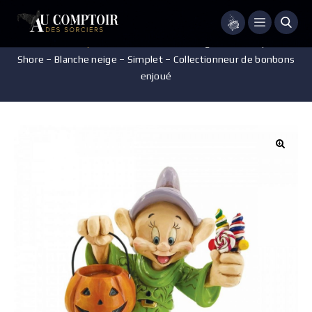
Menu
Accueil
/
Disney
/
Pièces de collection
/
Figurine Disney – Jim
Shore – Blanche neige – Simplet – Collectionneur de bonbons
enjoué