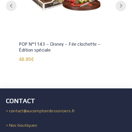
POP N°1143 – Disney – Fée clochette –
Édition spéciale
48.95
€
CONTACT
> contact@aucomptoirdessorciers.fr
> Nos boutiques