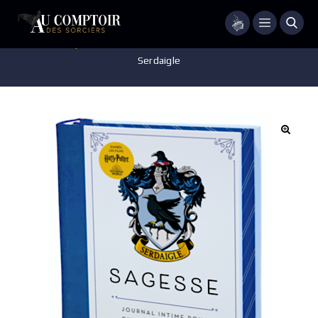
Menu
Accueil
/
Papeterie
/
Carnet de Collection
/
Journal intime –
Serdaigle