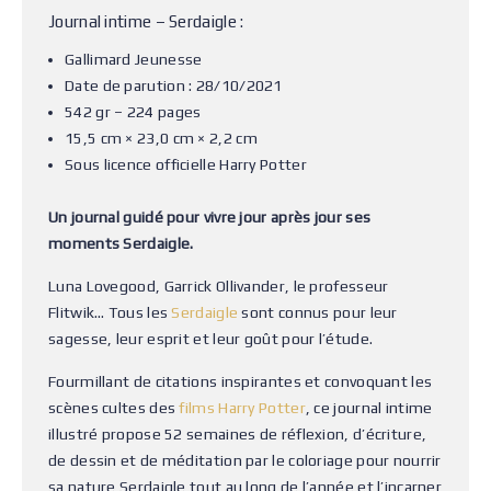
Journal intime – Serdaigle :
Gallimard Jeunesse
Date de parution : 28/10/2021
542 gr – 224 pages
15,5 cm × 23,0 cm × 2,2 cm
Sous licence officielle Harry Potter
Un journal guidé pour vivre jour après jour ses
moments Serdaigle.
Luna Lovegood, Garrick Ollivander, le professeur
Flitwik… Tous les
Serdaigle
sont connus pour leur
sagesse, leur esprit et leur goût pour l’étude.
Fourmillant de citations inspirantes et convoquant les
scènes cultes des
films Harry Potter
, ce journal intime
illustré propose 52 semaines de réflexion, d’écriture,
de dessin et de méditation par le coloriage pour nourrir
sa nature Serdaigle tout au long de l’année et l’incarner