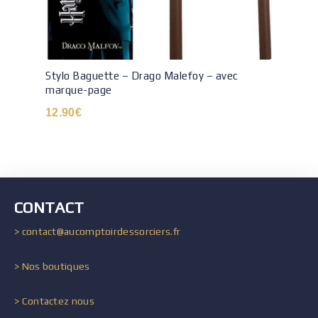
Stylo Baguette – Drago Malefoy – avec
marque-page
12.90
€
CONTACT
> contact@aucomptoirdessorciers.fr
> Nos boutiques
> Contactez nous