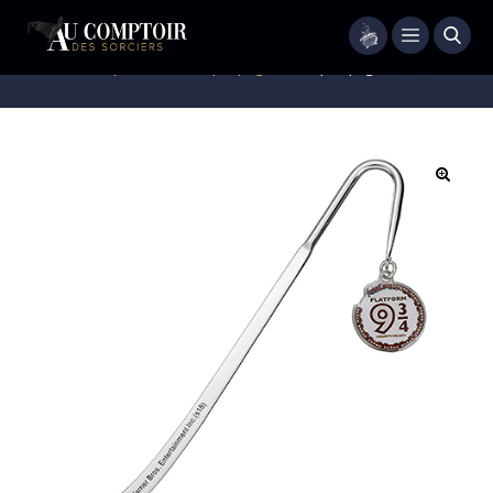
Menu
Accueil
/
Papeterie
/
Marque page
/
Marque-page Quai 9 3/4