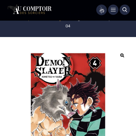
Menu
Accueil
/
Pop-culture
/
Mangas
/
Manga – Demon Slayer – Tome
04