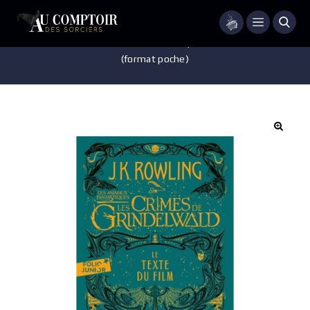
Menu
Accueil
/
Livres
/
Les Animaux fantastiques 2 – Le texte du film
(format poche)