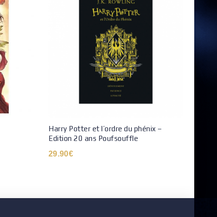
Harry Potter et l’ordre du phénix –
Les A
Edition 20 ans Poufsouffle
du fi
29.90
€
8.95