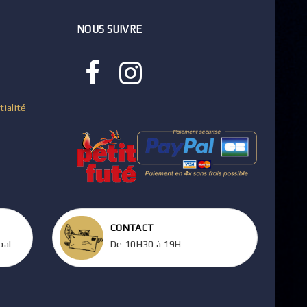
NOUS SUIVRE
tialité
CONTACT
pal
De 10H30 à 19H