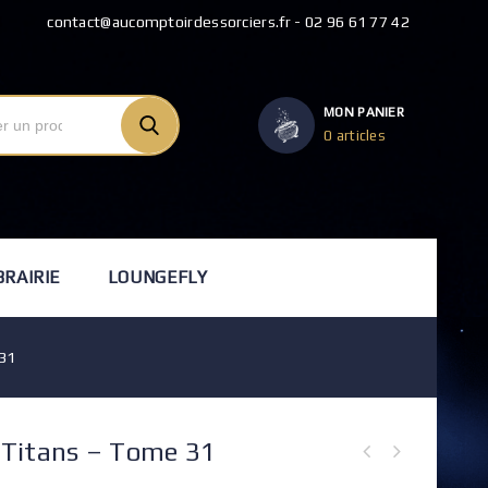
contact@aucomptoirdessorciers.fr - 02 96 61 77 42
MON PANIER
0 articles
BRAIRIE
LOUNGEFLY
 31
 Titans – Tome 31