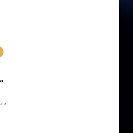
er
ure