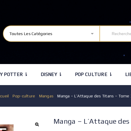
Toutes Les Catégories
Y POTTER ⇂
DISNEY ⇂
POP CULTURE ⇂
LI
cueil
/
Pop-culture
/
Mangas
/
Manga – L’Attaque des Titans – Tome
Manga – L’Attaque des