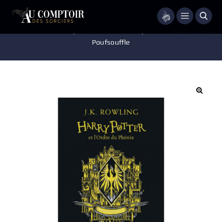
Menu
Accueil
/
Livres
/
Harry Potter et l’ordre du phénix – Edition 20 ans
Poufsouffle