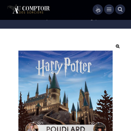
Menu
Accueil
/
Livres
/
Harry Potter – Le Carnet Magique 4 : Poudlard