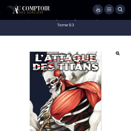
Menu
Accueil
/
Pop-culture
/
Mangas
/
Manga – L’Attaque des Titans –
Tome 03