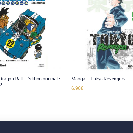
ragon Ball – édition originale
Manga – Tokyo Revengers – 
2
6.90
€