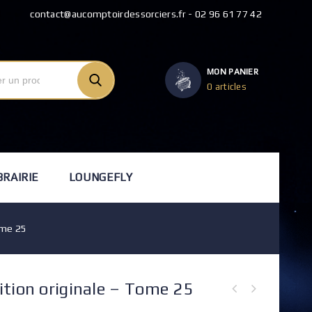
contact@aucomptoirdessorciers.fr - 02 96 61 77 42
MON PANIER
0 articles
BRAIRIE
LOUNGEFLY
ome 25
ition originale – Tome 25