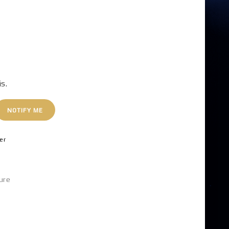
is.
NOTIFY ME
er
ure