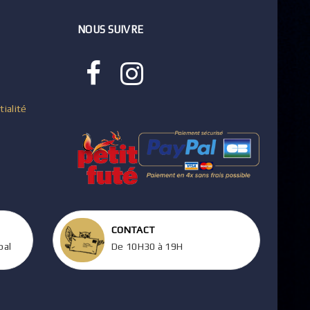
NOUS SUIVRE
tialité
CONTACT
pal
De 10H30 à 19H