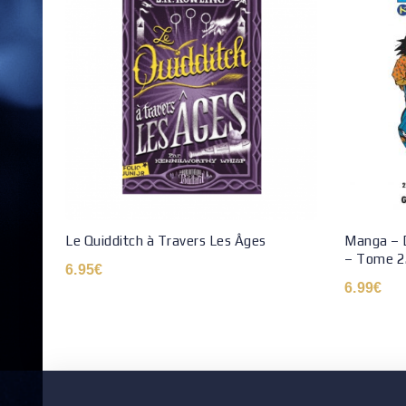
Le Quidditch à Travers Les Âges
Manga – D
– Tome 2
6.95
€
6.99
€