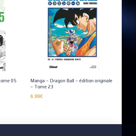
Tome 05
Manga – Dragon Ball – édition originale
Manga
– Tome 23
– To
6.99
€
6.99