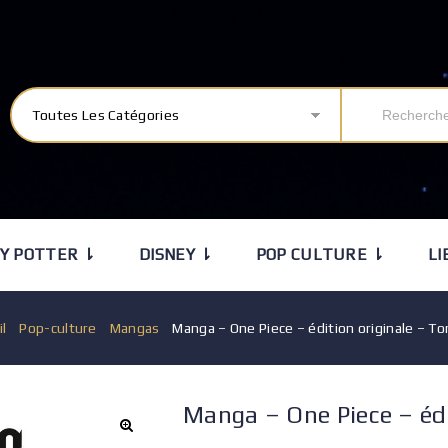
Toutes Les Catégories
Y POTTER ⇂
DISNEY ⇂
POP CULTURE ⇂
LI
il
/
Pop-culture
/
Mangas
/
Manga – One Piece – édition originale – T
Manga – One Piece – éd