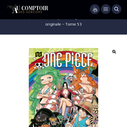
Menu
Accueil
/
Pop-culture
/
Mangas
/
Manga – One Piece – édition
originale – Tome 53