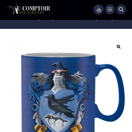
Menu
Accueil
/
Mugs
/
Mugs - Tasses - Bols
/
Mug Serdaigle