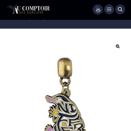
Menu
Accueil
/
Bijoux
/
Bijoux Fantaisie
/
Pendentif Charm Niffleur