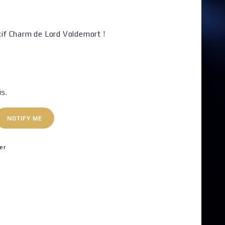
ntif Charm de Lord Voldemort !
is.
NOTIFY ME
er