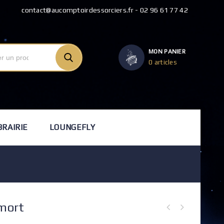
contact@aucomptoirdessorciers.fr - 02 96 61 77 42
MON PANIER
0 articles
BRAIRIE
LOUNGEFLY
mort