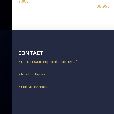
7.90
€
39.95
€
CONTACT
> contact@aucomptoirdessorciers.fr
> Nos boutiques
> Contactez nous