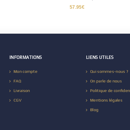
57.95
€
INFORMATIONS
LIENS UTILES
Mon compte
Qui sommes-nous ?
FAQ
On parle de nous
Livraison
Politique de confiden
CGV
Mentions légales
Blog