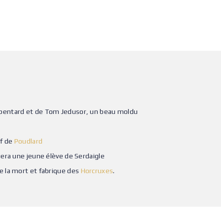
rpentard et de Tom Jedusor, un beau moldu
ef de
Poudlard
uera une jeune élève de Serdaigle
e la mort et fabrique des
Horcruxes
.