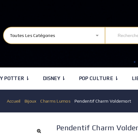
Toutes Les Catégories
Y POTTER ⇂
DISNEY ⇂
POP CULTURE ⇂
LI
Accueil
/
Bijoux
/
Charms Lumos
/
Pendentif Charm Voldemort
Pendentif Charm Volde