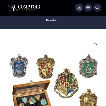
Menu
Accueil
/
Pièces de Collection
/
Réplique
/
Pin s des maisons de
Poudlard