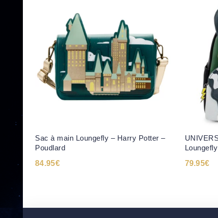
Sac à main Loungefly – Harry Potter –
UNIVERS
Poudlard
Loungefly
84.95
€
79.95
€