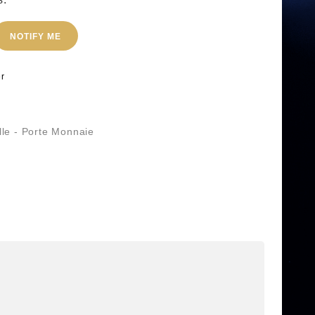
NOTIFY ME
r
lle - Porte Monnaie