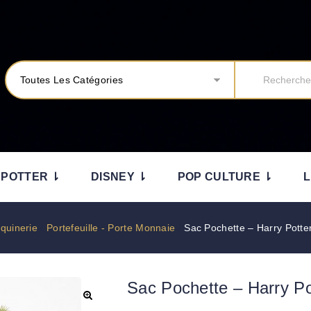
Toutes Les Catégories
 POTTER ⇂
DISNEY ⇂
POP CULTURE ⇂
L
quinerie
/
Portefeuille - Porte Monnaie
/
Sac Pochette – Harry Potter
Sac Pochette – Harry Po