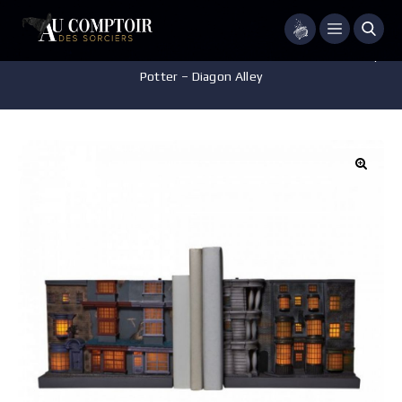
Menu
Accueil
/
Pièces de Collection
/
Serre Livre
/
Serre livre – Harry
Potter – Diagon Alley