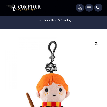
Menu
Accueil
/
Accessoires - Décorations
/
Porte-clés
/
Porte-clés
peluche – Ron Weasley